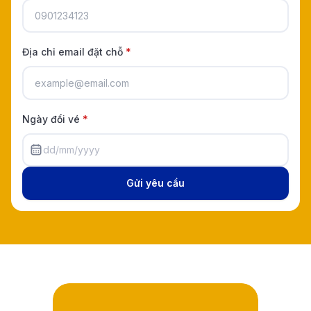
Địa chỉ email đặt chỗ
*
Ngày đổi vé
*
dd/mm/yyyy
Gửi yêu cầu