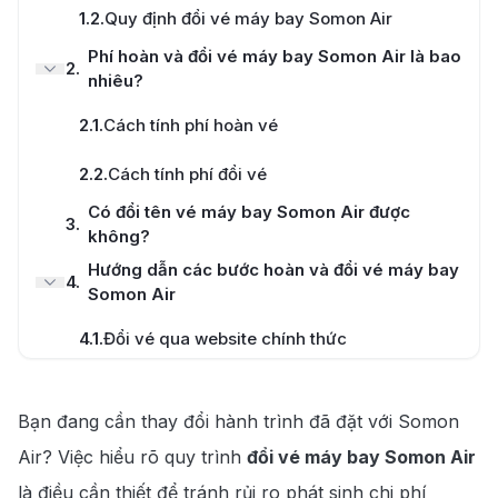
1.2
.
Quy định đổi vé máy bay Somon Air
Tư vấn nhiệt tình
Phí hoàn và đổi vé máy bay Somon Air là bao
2
.
nhiêu?
2.1
.
Cách tính phí hoàn vé
Hotline
028 7303 6167
2.2
.
Cách tính phí đổi vé
Có đổi tên vé máy bay Somon Air được
3
.
không?
Hướng dẫn các bước hoàn và đổi vé máy bay
4
.
Somon Air
4.1
.
Đổi vé qua website chính thức
4.2
.
Đổi vé qua tổng đài hoặc đại lý
Bạn đang cần thay đổi hành trình đã đặt với Somon
190 Booking cung cấp dịch vụ đổi vé máy
5
.
bay Somon Air uy tín
Air? Việc hiểu rõ quy trình
đổi vé máy bay Somon Air
là điều cần thiết để tránh rủi ro phát sinh chi phí