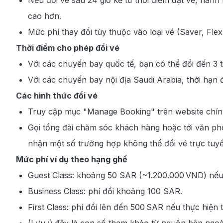
cao hơn.
Mức phí thay đổi tùy thuộc vào loại vé (Saver, Flex,
Thời điểm cho phép đổi vé
Với các chuyến bay quốc tế, bạn có thể đổi đến 3 t
Với các chuyến bay nội địa Saudi Arabia, thời hạn đổ
Các hình thức đổi vé
Truy cập mục "Manage Booking" trên website chín
Gọi tổng đài chăm sóc khách hàng hoặc tới văn ph
nhận một số trường hợp không thể đổi vé trực tuyế
Mức phí ví dụ theo hạng ghế
Guest Class: khoảng 50 SAR (~1.200.000 VND) nếu đ
Business Class: phí đổi khoảng 100 SAR.
First Class: phí đổi lên đến 500 SAR nếu thực hiện 
(Lưu ý đây là con số tham khảo từ nguồn bên ngoài;