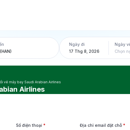
ến
Ngày đi
Ngày v
17 Thg 8, 2026
Chọn n
i vé máy bay Saudi Arabian Airlines
bian Airlines
Số điện thoại
*
Địa chỉ email đặt chỗ
*