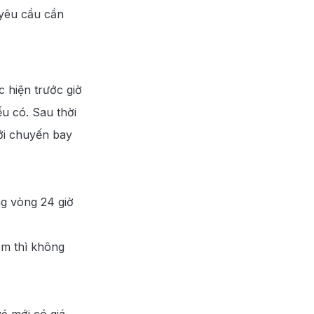
 yêu cầu cần
 hiện trước giờ
ếu có. Sau thời
với chuyến bay
ng vòng 24 giờ
ảm thì không
vé mới có giá