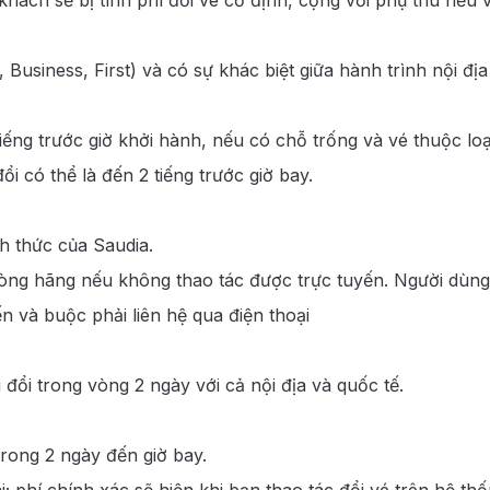
 Business, First) và có sự khác biệt giữa hành trình nội địa
iếng trước giờ khởi hành, nếu có chỗ trống và vé thuộc loạ
i có thể là đến 2 tiếng trước giờ bay.
h thức của Saudia.
òng hãng nếu không thao tác được trực tuyến. Người dùng 
n và buộc phải liên hệ qua điện thoại
ổi trong vòng 2 ngày với cả nội địa và quốc tế.
trong 2 ngày đến giờ bay.
 phí chính xác sẽ hiện khi bạn thao tác đổi vé trên hệ thố