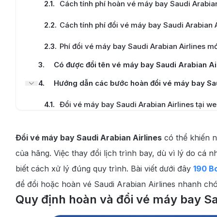
2.1
.
Cách tính phí hoàn vé máy bay Saudi Arabian
2.2
.
Cách tính phí đổi vé máy bay Saudi Arabian A
2.3
.
Phí đổi vé máy bay Saudi Arabian Airlines m
3
.
Có được đổi tên vé máy bay Saudi Arabian Ai
4
.
Hướng dẫn các bước hoàn đổi vé máy bay Sau
4.1
.
Đổi vé máy bay Saudi Arabian Airlines tại w
4.2
.
Đổi vé máy bay Saudi Arabian Airlines qua đi
Đổi vé máy bay Saudi Arabian Airlines
có thể khiến n
5
.
190 Booking cung cấp dịch vụ đổi vé máy bay
của hãng. Việc thay đổi lịch trình bay, dù vì lý do cá
biết cách xử lý đúng quy trình. Bài viết dưới đây
190 B
để đổi hoặc hoàn vé Saudi Arabian Airlines nhanh chón
Quy định hoàn và đổi vé máy bay Sa