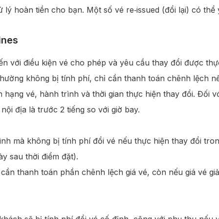
lý hoàn tiền cho bạn. Một số vé re‑issued (đổi lại) có thể
ines
n với điều kiện vé cho phép và yêu cầu thay đổi được thực
 thường không bị tính phí, chỉ cần thanh toán chênh lệch n
n hạng vé, hành trình và thời gian thực hiện thay đổi. Đối 
nội địa là trước 2 tiếng so với giờ bay.
nh mà không bị tính phí đổi vé nếu thực hiện thay đổi tro
ày sau thời điểm đặt).
 cần thanh toán phần chênh lệch giá vé, còn nếu giá vé gi
khách sẽ bị tính phí đổi vé cố định, cộng với phụ thu nếu 