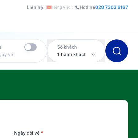
Liên hệ
Hotline
028 7303 6167
Tiếng Việt
ề
Số khách
gày về
1
hành khách
Ngày đổi vé
*