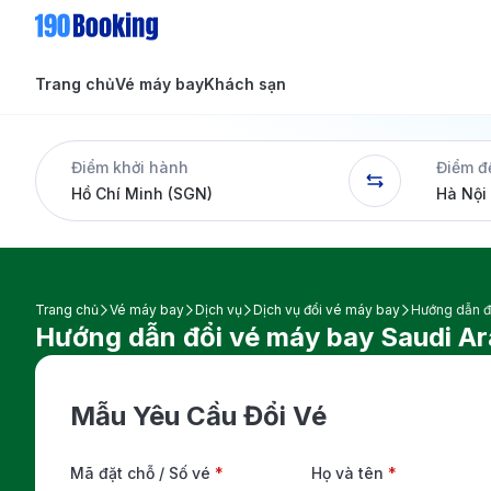
Trang chủ
Vé máy bay
Khách sạn
Tin tức
Tin tức
Điểm khởi hành
Điểm đ
Dịch vụ
Trang chủ
Vé máy bay
Dịch vụ
Dịch vụ đổi vé máy bay
Hướng dẫn đổ
Hướng dẫn đổi vé máy bay Saudi Ara
Mẫu Yêu Cầu Đổi Vé
Mã đặt chỗ / Số vé
*
Họ và tên
*