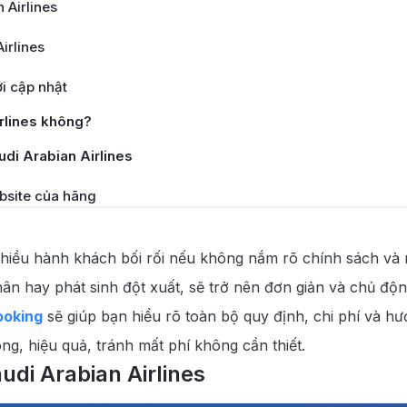
 Airlines
irlines
ới cập nhật
rlines không?
di Arabian Airlines
ebsite của hãng
ện thoại
hiều hành khách bối rối nếu không nắm rõ chính sách và 
 uy tín
 nhân hay phát sinh đột xuất, sẽ trở nên đơn giản và chủ đ
ooking
sẽ giúp bạn hiểu rõ toàn bộ quy định, chi phí và hướ
g, hiệu quả, tránh mất phí không cần thiết.
udi Arabian Airlines