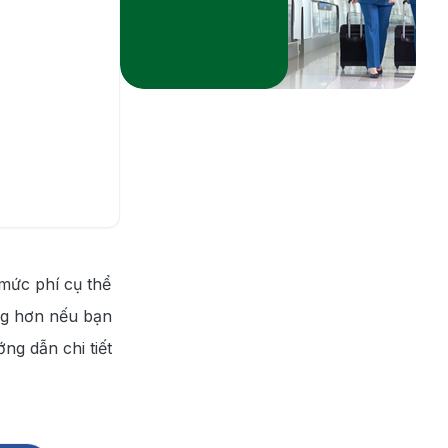
Đổi vé nhanh chóng
Đặt vé miễn phí
Tư vấn nhiệt tình
mức phí cụ thể
ộng hơn nếu bạn
ng dẫn chi tiết
Hotline
028 7303 6167