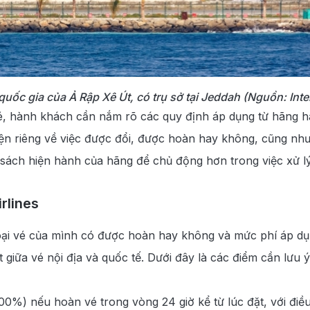
uốc gia của Ả Rập Xê Út, có trụ sở tại Jeddah (Nguồn: Inte
vé, hành khách cần nắm rõ các quy định áp dụng từ hãng 
kiện riêng về việc được đổi, được hoàn hay không, cũng nh
 sách hiện hành của hãng để chủ động hơn trong việc xử l
rlines
oại vé của mình có được hoàn hay không và mức phí áp dụ
 giữa vé nội địa và quốc tế. Dưới đây là các điểm cần lưu ý
0%) nếu hoàn vé trong vòng 24 giờ kể từ lúc đặt, với điề