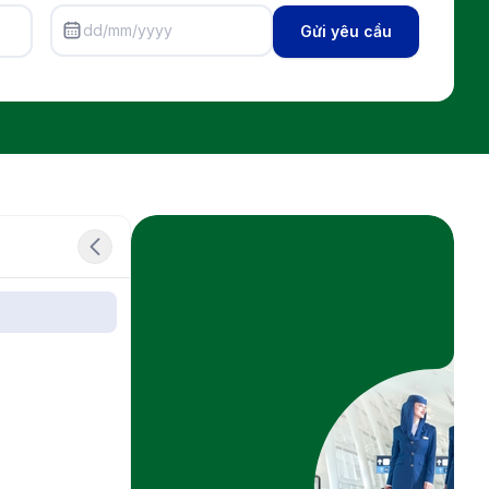
dd/mm/yyyy
Gửi yêu cầu