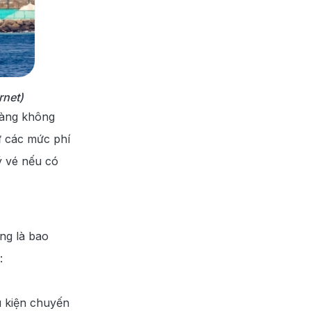
rnet)
hàng không
ư các mức phí
ý vé nếu có
ng là bao
:
u kiện chuyến