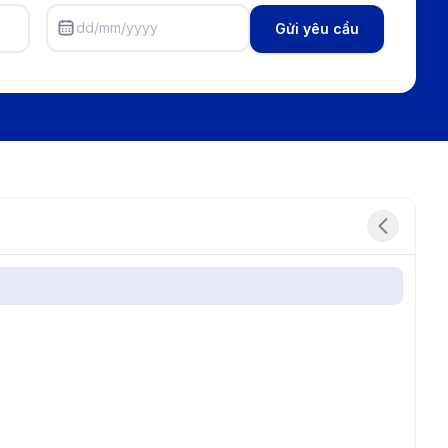
dd/mm/yyyy
Gửi yêu cầu