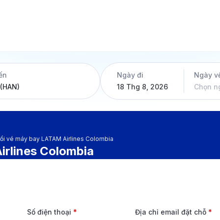
ến
Ngày đi
Ngày v
18 Thg 8, 2026
Chọn n
ổi vé máy bay LATAM Airlines Colombia
irlines Colombia
Số điện thoại
*
Địa chỉ email đặt chỗ
*