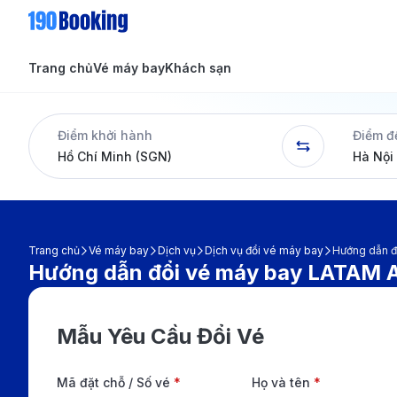
Trang chủ
Vé máy bay
Khách sạn
Tin tức
Tin tức
Điểm khởi hành
Điểm đ
Dịch vụ
Trang chủ
Vé máy bay
Dịch vụ
Dịch vụ đổi vé máy bay
Hướng dẫn đ
Hướng dẫn đổi vé máy bay LATAM A
Mẫu Yêu Cầu Đổi Vé
Mã đặt chỗ / Số vé
*
Họ và tên
*