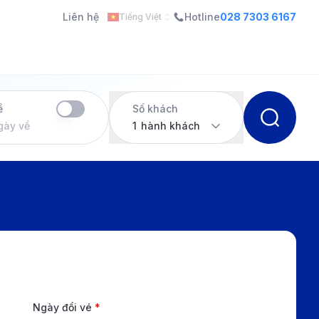
Liên hệ
Hotline
028 7303 6167
Tiếng Việt
ề
Số khách
gày về
1
hành khách
Ngày đổi vé
*