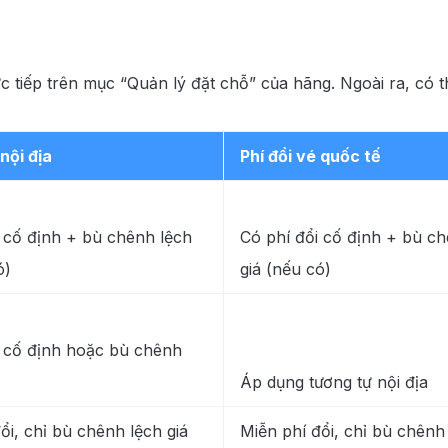
ực tiếp trên mục “Quản lý đặt chỗ” của hãng. Ngoài ra, có th
 nội địa
Phí đổi vé quốc tế
 cố định + bù chênh lệch
Có phí đổi cố định + bù ch
ó)
giá (nếu có)
i cố định hoặc bù chênh
Áp dụng tương tự nội địa
ổi, chỉ bù chênh lệch giá
Miễn phí đổi, chỉ bù chênh 