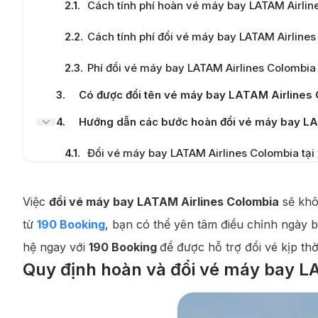
2.1
.
Cách tính phí hoàn vé máy bay LATAM Airlin
2.2
.
Cách tính phí đổi vé máy bay LATAM Airline
2.3
.
Phí đổi vé máy bay LATAM Airlines Colombia
3
.
Có được đổi tên vé máy bay LATAM Airlines
4
.
Hướng dẫn các bước hoàn đổi vé máy bay L
4.1
.
Đổi vé máy bay LATAM Airlines Colombia tại
4.2
.
Đổi vé máy bay LATAM Airlines Colombia qua
Việc
đổi vé máy bay LATAM Airlines Colombia
sẽ khô
5
.
190 Booking cung cấp dịch vụ đổi vé máy bay
từ
190 Booking
, bạn có thể yên tâm điều chỉnh ngày 
hệ ngay với
190 Booking
để được hỗ trợ đổi vé kịp th
Quy định hoàn và đổi vé máy bay L