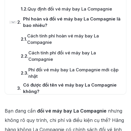
Tư vấn nhiệt tình
1.2
.
Quy định đổi vé máy bay La Compagnie
Phí hoàn và đổi vé máy bay La Compagnie là
2
.
bao nhiêu?
Cách tính phí hoàn vé máy bay La
Hotline
2.1
.
Compagnie
028 7303 6167
Cách tính phí đổi vé máy bay La
2.2
.
Compagnie
Phí đổi vé máy bay La Compagnie mới cập
2.3
.
nhật
Có được đổi tên vé máy bay La Compagnie
3
.
không?
Hướng dẫn các bước hoàn đổi vé máy bay La
4
.
Compagnie
Bạn đang cần
đổi vé máy bay La Compagnie
nhưng
Đổi vé máy bay La Compagnie tại website
không rõ quy trình, chi phí và điều kiện cụ thể? Hãng
4.1
.
của hãng
hàng không La Compagnie có chính sách đổi vé linh