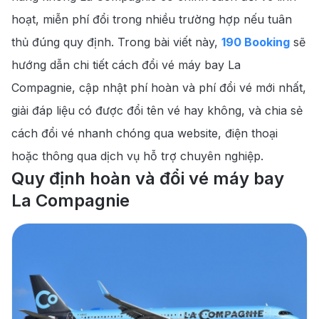
Đổi vé máy bay La Compagnie qua điện
4.2
.
hoạt, miễn phí đổi trong nhiều trường hợp nếu tuân
thoại
thủ đúng quy định. Trong bài viết này,
190 Booking
sẽ
190 Booking cung cấp dịch vụ đổi vé máy
5
.
bay uy tín
hướng dẫn chi tiết cách đổi vé máy bay La
Compagnie, cập nhật phí hoàn và phí đổi vé mới nhất,
giải đáp liệu có được đổi tên vé hay không, và chia sẻ
cách đổi vé nhanh chóng qua website, điện thoại
hoặc thông qua dịch vụ hỗ trợ chuyên nghiệp.
Quy định hoàn và đổi vé máy bay
La Compagnie