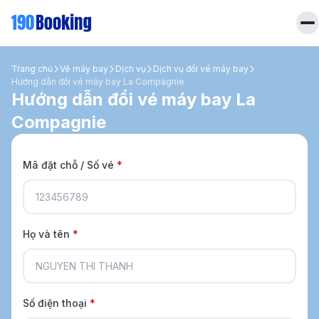
Trang chủ
Trang chủ
Vé máy bay
Dịch vụ
Dịch vụ đổi vé máy bay
Hướng dẫn đổi vé máy bay La Compagnie
Hướng dẫn đổi vé máy bay La
Vé máy bay
Compagnie
Tin tức
Khách sạn
Dịch vụ
Tin tức
Liên hệ
Mã đặt chỗ / Số vé
*
Hotline
028 7303 6167
Tiếng Việt
Họ và tên
*
Số điện thoại
*