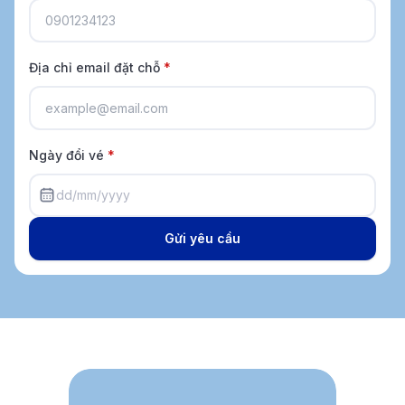
Địa chỉ email đặt chỗ
*
Ngày đổi vé
*
dd/mm/yyyy
Gửi yêu cầu