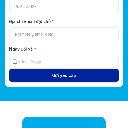
Địa chỉ email đặt chỗ
*
Ngày đổi vé
*
dd/mm/yyyy
Gửi yêu cầu