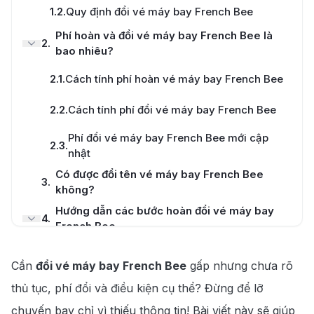
1.2
.
Quy định đổi vé máy bay French Bee
Tư vấn nhiệt tình
Phí hoàn và đổi vé máy bay French Bee là
2
.
bao nhiêu?
2.1
.
Cách tính phí hoàn vé máy bay French Bee
Hotline
028 7303 6167
2.2
.
Cách tính phí đổi vé máy bay French Bee
Phí đổi vé máy bay French Bee mới cập
2.3
.
nhật
Có được đổi tên vé máy bay French Bee
3
.
không?
Hướng dẫn các bước hoàn đổi vé máy bay
4
.
French Bee
Đổi vé máy bay French Bee tại website của
4.1
.
Cần
đổi vé máy bay French Bee
gấp nhưng chưa rõ
hãng
thủ tục, phí đổi và điều kiện cụ thể? Đừng để lỡ
4.2
.
Đổi vé máy bay French Bee qua điện thoại
chuyến bay chỉ vì thiếu thông tin! Bài viết này sẽ giúp