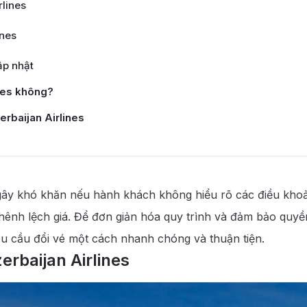
rlines
ines
ập nhật
nes không?
rbaijan Airlines
gây khó khăn nếu hành khách không hiểu rõ các điều khoả
y tín
 chênh lệch giá. Để đơn giản hóa quy trình và đảm bảo quy
 yêu cầu đổi vé một cách nhanh chóng và thuận tiện.
rbaijan Airlines