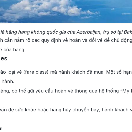
 là hãng hàng không quốc gia của Azerbaijan, trụ sở tại Ba
ách cần nắm rõ các quy định về hoàn và đổi vé để chủ độn
vé của hãng.
nes
vào loại vé (fare class) mà hành khách đã mua. Một số h
 hành.
g, có thể gửi yêu cầu hoàn vé thông qua hệ thống “My Boo
a, vấn đề sức khỏe hoặc hãng hủy chuyến bay, hành khách
s