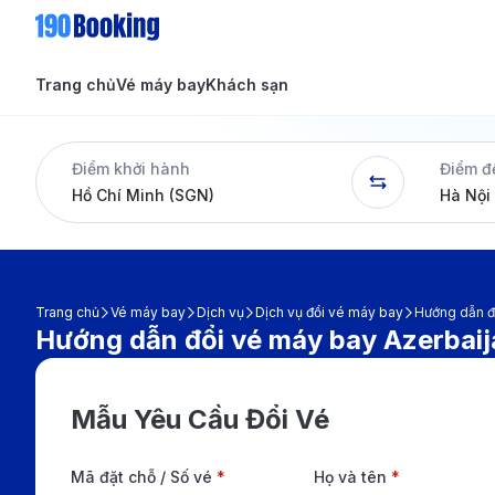
Trang chủ
Vé máy bay
Khách sạn
Tin tức
Tin tức
Điểm khởi hành
Điểm đ
Dịch vụ
Trang chủ
Vé máy bay
Dịch vụ
Dịch vụ đổi vé máy bay
Hướng dẫn đổ
Hướng dẫn đổi vé máy bay Azerbaija
Mẫu Yêu Cầu Đổi Vé
Mã đặt chỗ / Số vé
*
Họ và tên
*