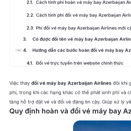
2.1
.
Cách tính phí hoàn vé máy bay Azerbaijan Ai
2.2
.
Cách tính phí đổi vé máy bay Azerbaijan Airl
2.3
.
Phí đổi vé máy bay Azerbaijan Airlines mới c
3
.
Có được đổi tên vé máy bay Azerbaijan Airli
4
.
Hướng dẫn các bước hoàn đổi vé máy bay Aze
4.1
.
Đổi vé trực tuyến trên website chính thức
4.2
.
Đổi vé qua điện thoại
Việc thay
đổi vé máy bay Azerbaijan Airlines
đôi khi 
5
.
190 Booking - Dịch vụ hỗ trợ đổi vé máy bay u
phí, trong khi các hạng khác có thể phát sinh phí và
tảng hỗ trợ đặt vé và đổi vé đáng tin cậy. Giúp xử lý
Quy định hoàn và đổi vé máy bay Aze