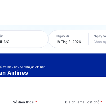
ến
Ngày đi
Ngày v
18 Thg 8, 2026
Chọn n
i vé máy bay Azerbaijan Airlines
n Airlines
Số điện thoại
*
Địa chỉ email đặt chỗ
*