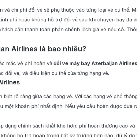
ện và chi phí đổi vé sẽ phụ thuộc vào từng loại vé cụ thể.
tính phí hoặc không hỗ trợ đổi vé sau khi chuyến bay đã di
khách cần thanh toán phần chênh lệch giá vé nếu có. Thôn
an Airlines là bao nhiêu?
hắc mắc về phí hoàn và
đổi vé máy bay Azerbaijan Airline
c đổi vé, và điều kiện cụ thể của từng hạng vé.
irlines
ân biệt rõ ràng giữa các hạng vé. Với các hạng vé phổ th
hịu một khoản phí nhất định. Nếu yêu cầu hoàn được đưa r
áp dụng chính sách khắt khe hơn: phí hoàn thường cao và
 không hỗ trợ hoàn trong bất kỳ trường hợp nào, dù lý do th