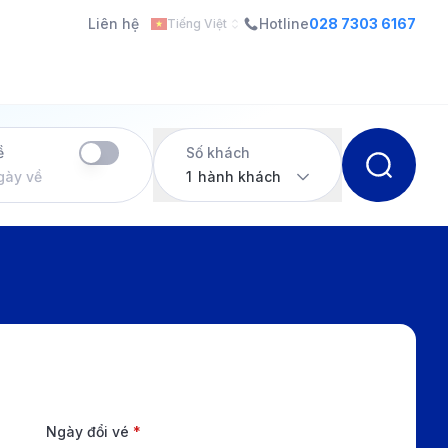
Liên hệ
Hotline
028 7303 6167
Tiếng Việt
ề
Số khách
gày về
1
hành khách
Ngày đổi vé
*