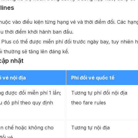
lines
huộc vào điều kiện từng hạng vé và thời điểm đổi. Các h
au thời điểm khởi hành ban đầu.
us có thể được miễn phí đổi trước ngày bay, tuy nhiên h
i thường sẽ tăng lên đáng kể.
cập nhật
i vé nội địa
Phí đổi vé quốc tế
 được đổi miễn phí 1 lần;
Tương tự phí đổi nội địa
u đó phí theo quy định
theo fare rules
ạn chế hoặc không cho
Tương tự nội địa
đổi vé