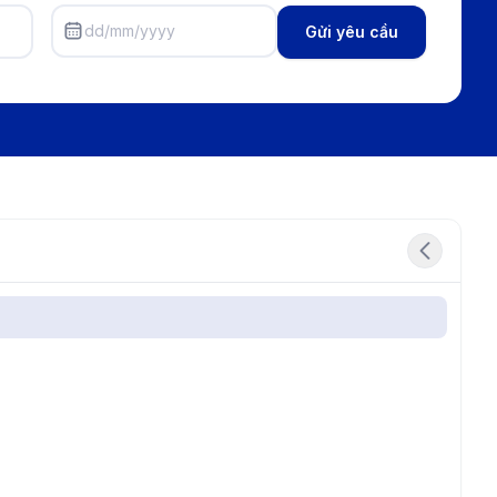
dd/mm/yyyy
Gửi yêu cầu