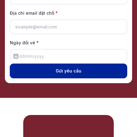
Địa chỉ email đặt chỗ
*
Ngày đổi vé
*
dd/mm/yyyy
Gửi yêu cầu