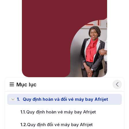
Mục lục
1
.
Quy định hoàn và đổi vé máy bay Afrijet
Đổi vé nhanh chóng
1.1
.
Quy định hoàn vé máy bay Afrijet
Đặt vé miễn phí
1.2
.
Quy định đổi vé máy bay Afrijet
Tư vấn nhiệt tình