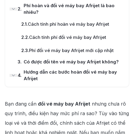
Phí hoàn và đổi vé máy bay Afrijet là bao
2
.
nhiêu?
2.1
.
Cách tính phí hoàn vé máy bay Afrijet
Hotline
028 7303 6167
2.2
.
Cách tính phí đổi vé máy bay Afrijet
2.3
.
Phí đổi vé máy bay Afrijet mới cập nhật
3
.
Có được đổi tên vé máy bay Afrijet không?
Hướng dẫn các bước hoàn đổi vé máy bay
4
.
Afrijet
4.1
.
Đổi vé máy bay Afrijet tại website của hãng
Bạn đang cần
4.2
.
Đổi vé máy bay Afrijet qua điện thoại
đổi vé máy bay Afrijet
nhưng chưa rõ
quy trình, điều kiện hay mức phí ra sao? Tùy vào từng
190 Booking cung cấp dịch vụ đổi vé máy
5
.
bay uy tín
loại vé và thời điểm đổi, chính sách của Afrijet có thể
linh hoạt hoặc khá nghiêm ngặt. Nếu bạn muốn nắm