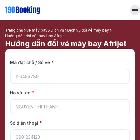
Trang chủ
Trang chủ
Vé máy bay
Dịch vụ
Dịch vụ đổi vé máy bay
Hướng dẫn đổi vé máy bay Afrijet
Hướng dẫn đổi vé máy bay Afrijet
Vé máy bay
Tin tức
Khách sạn
Mã đặt chỗ / Số vé
*
Dịch vụ
Tin tức
Liên hệ
Hotline
028 7303 6167
Tiếng Việt
Họ và tên
*
Số điện thoại
*